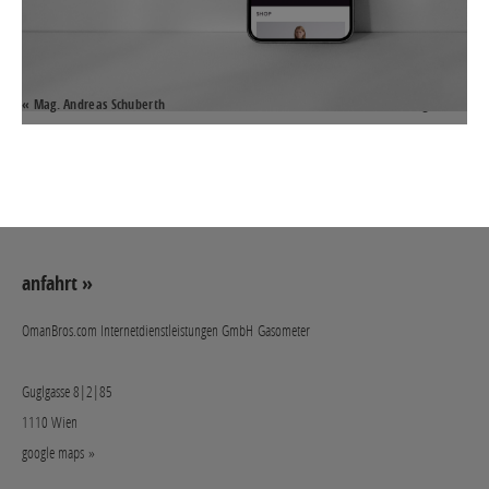
« Mag. Andreas Schuberth
SMART.Allergen »
anfahrt »
OmanBros.com Internetdienstleistungen GmbH Gasometer
Guglgasse 8|2|85
1110 Wien
google maps »