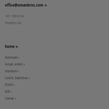
office@omanbros.com »
+43 1 969 03 04
OmanBros.com
home »
Downloads »
Kontakt, Anfahrt »
Impressum »
Cookies, Datenschutz »
DSGVO »
AGB »
Sitemap »