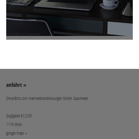
« ProMetall Gewerbe
Schratt & Co GmbH »
anfahrt »
OmanBros.com Internetdienstleistungen GmbH Gasometer
Guglgasse 8|2|85
1110 Wien
google maps »