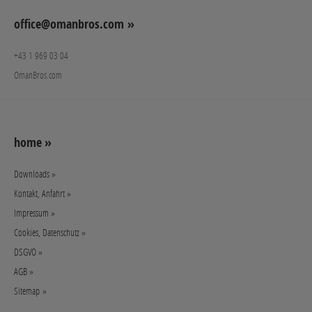
office@omanbros.com »
+43 1 969 03 04
OmanBros.com
home »
Downloads »
Kontakt, Anfahrt »
Impressum »
Cookies, Datenschutz »
DSGVO »
AGB »
Sitemap »